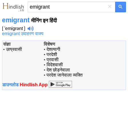
×
emigrant
मीनिंग इन हिंदी
[ 'emigrənt ]
emigrant उदाहरण वाक्य
संज्ञा
विशेषण
•
उत्प्रवासी
•
देशत्यागी
•
परदेशी
•
प्रवासी
•
विदेशवासी
•
देश छोड़नेवाला
•
परदेश जानेवाला व्यक्ति
डाउनलोड
Hindlish App