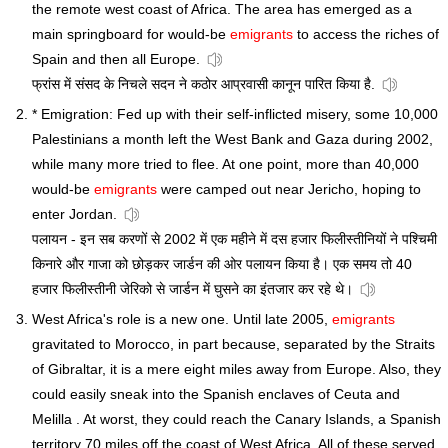
the remote west coast of Africa. The area has emerged as a
main springboard for would-be
emigrants
to access the riches of
Spain and then all Europe.
फ्रांस में संसद के निचले सदन ने कठोर आप्रवासी कानून पारित किया है.
* Emigration: Fed up with their self-inflicted misery, some 10,000
Palestinians a month left the West Bank and Gaza during 2002,
while many more tried to flee. At one point, more than 40,000
would-be
emigrants
were camped out near Jericho, hoping to
enter Jordan.
पलायन - इन सब करणों से 2002 में एक महीने में दस हजार फिलीस्तीनियों ने पश्चिमी
किनारे और गाजा को छोड़कर जार्डन की ओर पलायन किया है। एक समय तो 40
हजार फिलीस्तीनी जेरिको से जार्डन में घुसने का इंतजार कर रहे थे।
West Africa's role is a new one. Until late 2005,
emigrants
gravitated to Morocco, in part because, separated by the Straits
of Gibraltar, it is a mere eight miles away from Europe. Also, they
could easily sneak into the Spanish enclaves of Ceuta and
Melilla . At worst, they could reach the Canary Islands, a Spanish
territory 70 miles off the coast of West Africa. All of these served