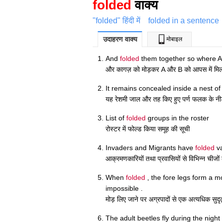
folded
वाक्य
"folded" हिंदी में
folded in a sentence
उदाहरण वाक्य
मोबाइल
And
folded
them together so where A
और कागज़ को मोड़कर A और B को आपस में मिल
It remains concealed inside a nest o
यह रेशमी जाल और तह किए हुए पर्ण फलक के नीड़ 
List of
folded
groups in the roster
रोस्टर में फोल्ड किया समूह की सूची
Invaders and Migrants have
folded
va
आक्रमणकारियों तथा प्रवासियों से विभिन्न चीजो
When
folded
, the fore legs form a m
impossible .
मोड़ लिए जाने पर अग्रपादों से एक अत्यधिक सुद
The adult beetles fly during the night