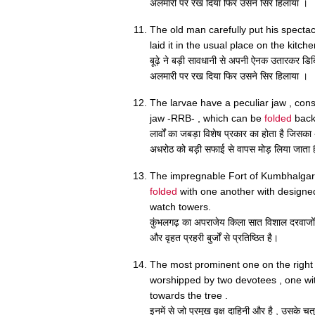
अलमारी पर रख दिया फिर उसने सिर हिलाया ।
The old man carefully put his spectac
laid it in the usual place on the kit
बूढ़े ने बड़ी सावधानी से अपनी ऐनक उतारकर डि
अलमारी पर रख दिया फिर उसने सिर हिलाया ।
The larvae have a peculiar jaw , cons
jaw -RRB- , which can be
folded
back
लार्वों का जबड़ा विशेष प्रकार का होता है जिसक
अधरोठ को बड़ी सफाई से वापस मोड़ लिया जाता ह
The impregnable Fort of Kumbhalgar
folded
with one another with designe
watch towers.
कुंभलगढ़ का अपराजेय किला सात विशाल दरवाजों, 
और वृहत प्रहरी बुर्जों से प्रतिष्ठित है।
The most prominent one on the right ,
worshipped by two devotees , one w
towards the tree .
इनमें से जो प्रमुख वृक्ष दाहिनी और है , उसके चत