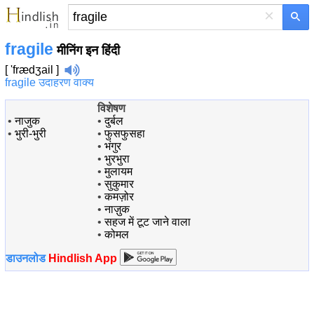
×
fragile
मीनिंग इन हिंदी
[ 'frædʒail ]
fragile उदाहरण वाक्य
विशेषण
•
नाजुक
•
दुर्बल
•
भुरी-भुरी
•
फुसफुसहा
•
भंगुर
•
भुरभुरा
•
मुलायम
•
सुकुमार
•
कमज़ोर
•
नाज़ुक
•
सहज में टूट जाने वाला
•
कोमल
डाउनलोड
Hindlish App