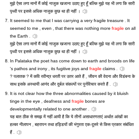
मुझे ऐसा लगा मानों मैं कोई नाजुक खजाना उठाए हुए हूँ बल्कि मुझे यह भी लगा कि सारी
पृथ्वी पर इससे अधिक नाजुक कुछ था ही नहीं ।
It seemed to me that I was carrying a very fragile treasure . It
seemed to me , even , that there was nothing more
fragile
on all
the Earth .
मुझे ऐसा लगा मानों मैं कोई नाजुक खजाना उठाए हुए हूँ बल्कि मुझे यह भी लगा कि सारी
पृथ्वी पर इससे अधिक नाजुक कुछ था ही नहीं ।
In Palataka the poet has come down to earth and broods on life
's pathos and irony , its fugitive joys and
fragile
claims .
? पलातक ? में कवि रवीन्द्र धरती पर उतर आते हैं , जीवन की वेदना और विडंबना के
साथ इसके अस्थायी आनंद और दुर्बल संकल्पों पर पुर्नविचार करते हैं .
It is not clear how the three abnormalities caused by it bluish
tinge in the eye , deafness and
fragile
bones are
developmentally related to one another .
यह बात ठीक से समझ में नहीं आयी है कि ये तीनों असाधारणताएं अर्थात आंखों का
हल्का नीलापन , बहरापन तथा हड्डियों की भंगुरता एक-दूसरे से किस प्रकार संबंधित
हैं .