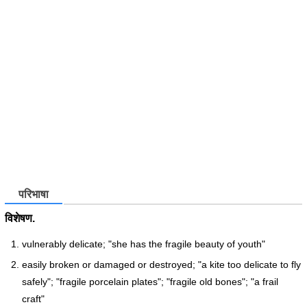
परिभाषा
विशेषण.
vulnerably delicate; "she has the fragile beauty of youth"
easily broken or damaged or destroyed; "a kite too delicate to fly
safely"; "fragile porcelain plates"; "fragile old bones"; "a frail
craft"