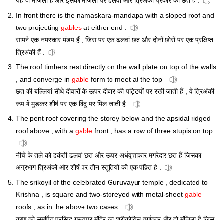
यह दो मंजिला है और इसकी मंजिलों पर ढलवां और त्रिअंकी प्रकार की छत है .
In front there is the namaskara-mandapa with a sloped roof and
two projecting
gables
at either end .
सामने एक नमस्कार मंडप हैं , जिस पर एक ढलवां छत और दोनों छोरों पर एक प्रक्षिप्त
त्रिअंकी हैं .
The roof timbers rest directly on the wall plate on top of the walls
, and converge in
gable
form to meet at the top .
छत की बल्लियां सीधे दीवारों के ऊपर दीवार की पट्टियों पर रखी जाती हैं , वे त्रिअंकी
रूप में मुड़कर शीर्ष पर एक बिंदु पर मिल जाती है .
The pent roof covering the storey below and the apsidal ridged
roof above , with a
gable
front , has a row of three stupis on top .
नीचे के तले को ढकंती ढलवां छत और ऊपर अर्धवृत्ताकार मगरेदार छत हैं जिसका
अग्रभाग त्रिअंकी और शीर्ष पर तीन स्तूतियों की एक पंक़्ति है .
The srikoyil of the celebrated Guruvayur temple , dedicated to
Krishna , is square and two-storeyed with metal-sheet
gable
roofs , as in the above two cases .
कृष्ण को समर्पित प्रसिद्ध गुरूवपुर मंदिर का श्रीकोयिल वर्गाकार और दो मंजिला है जिस