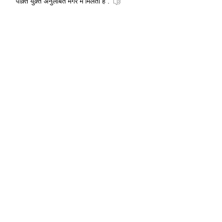
पंक़्ति युक़्त अनुलंबित मगरे में मिलता है .