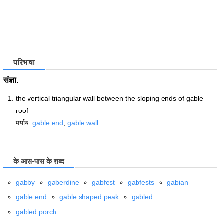
परिभाषा
संज्ञा.
the vertical triangular wall between the sloping ends of gable
roof
पर्याय:
gable end
,
gable wall
के आस-पास के शब्द
gabby
gaberdine
gabfest
gabfests
gabian
gable end
gable shaped peak
gabled
gabled porch