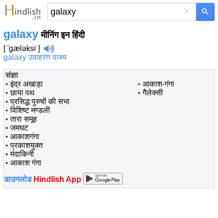
×
galaxy
मीनिंग इन हिंदी
[ 'gæləksi ]
galaxy उदाहरण वाक्य
संज्ञा
•
इंद्र अखाड़ा
•
आकाश-गंगा
•
छाया पथ
•
गैलेक्सी
•
प्रसिद्ध पुरुषों की सभा
•
विशिष्ट मण्डली
•
तारा समूह
•
जमघट
•
आकाशगंगा
•
प्रकाशयुक्त
•
मंदाकिनी
•
आकाश गंगा
डाउनलोड
Hindlish App