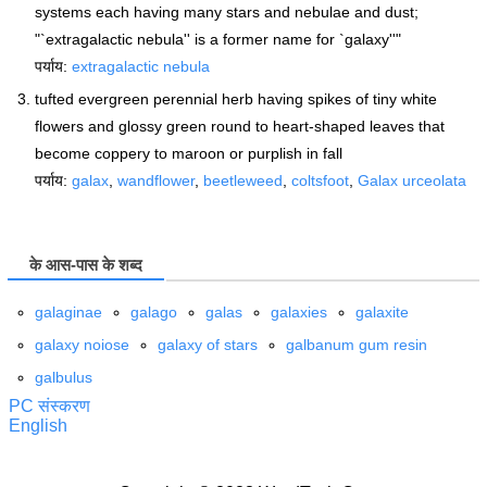
systems each having many stars and nebulae and dust;
"`extragalactic nebula'' is a former name for `galaxy''"
पर्याय:
extragalactic nebula
tufted evergreen perennial herb having spikes of tiny white
flowers and glossy green round to heart-shaped leaves that
become coppery to maroon or purplish in fall
पर्याय:
galax
,
wandflower
,
beetleweed
,
coltsfoot
,
Galax urceolata
के आस-पास के शब्द
galaginae
galago
galas
galaxies
galaxite
galaxy noiose
galaxy of stars
galbanum gum resin
galbulus
PC संस्करण
English