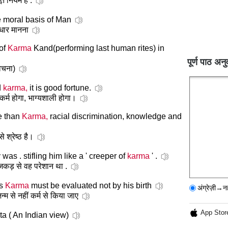
त नियम है .
e moral basis of Man
धार मानना
 of
Karma
Kand(performing last human rites) in
पूर्ण पाठ अनु
वेचना)
d
karma,
it is good fortune.
कर्म होगा, भाग्यशाली होगा।
e than
Karma,
racial discrimination, knowledge and
 श्रेष्ठ है।
as . stifling him like a ' creeper of
karma
' .
जकड़ से वह परेशान था .
's
Karma
must be evaluated not by his birth
अंग्रेज़ी→न
म से नहीं कर्म से किया जाए
App Stor
a ( An Indian view)