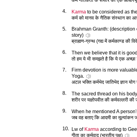
कर्म नैतिकता के संसार का एक आधारभू
4.
Karma
to be considered as th
कर्म को मानव के नैतिक संस्थान का आ
5.
Brahman Granth: (description
story)
ब्राह्मण-ग्रन्थ (गद्य में कर्मकाण्ड की वि
6.
Then we believe that it is goo
तो हम ये भी समझते है कि ये एक अच्छा 
7.
Firm devotion is more valuabl
Yoga.
अटल भक्ति कर्मभेद जातिभेद ज्ञान योग से
8.
The sacred thread on his body w
शरीर पर यज्ञोपवीत की कर्मवल्लरी की 
9.
When he mentioned A person
जब वह बताए कि आदमी का मूल्यांकन जन्
10.
Lw of
Karma
according to Geet
गीता का कर्मवाद (भारतीय पक्ष)