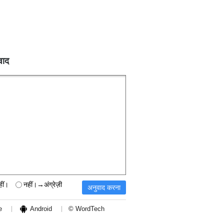
वाद
हीं।
नहीं।→अंग्रेज़ी
e
Android
© WordTech