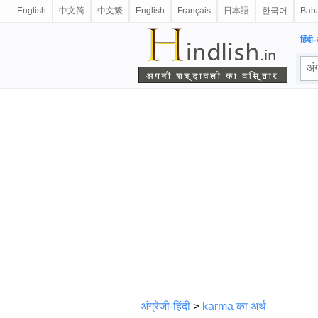
English
中文简
中文繁
English
Français
日本語
한국어
Baha
हिंदी-
अंग्रेजी-हिंदी
>
karma का अर्थ