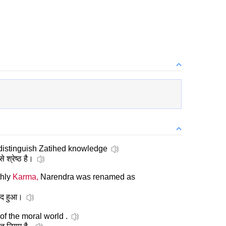
distinguish Zatihed knowledge
 श्रेष्ठ है।
thly
Karma,
Narendra was renamed as
नंद हुआ।
of the moral world .