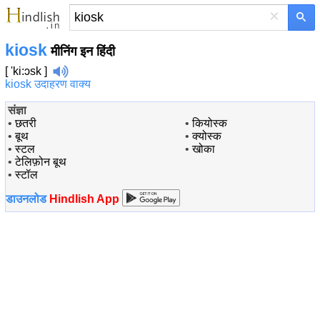
×
kiosk
मीनिंग इन हिंदी
[ 'ki:ɔsk ]
kiosk उदाहरण वाक्य
संज्ञा
•
छतरी
•
कियोस्क
•
बूथ
•
क्योस्क
•
स्टल
•
खोका
•
टेलिफ़ोन बूथ
•
स्टॉल
डाउनलोड
Hindlish App