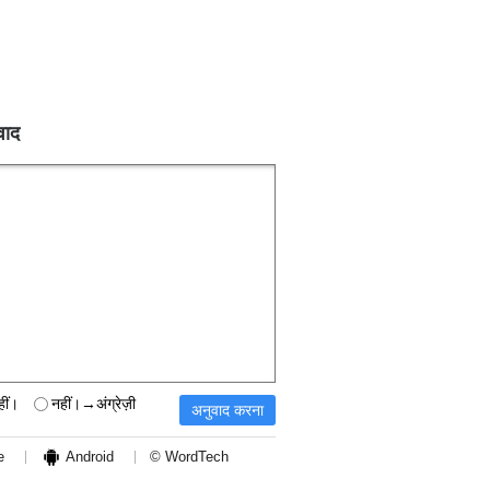
वाद
हीं।
नहीं।→अंग्रेज़ी
e
Android
© WordTech