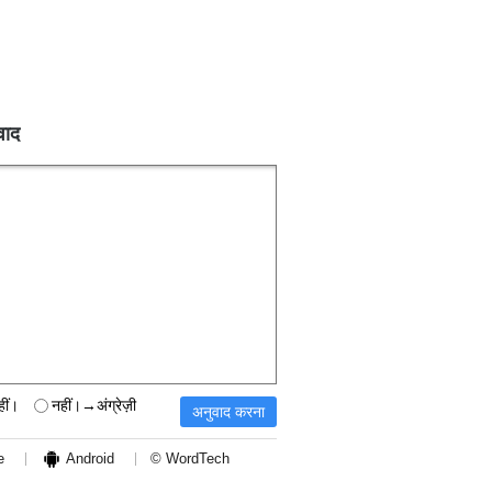
वाद
हीं।
नहीं।→अंग्रेज़ी
e
Android
© WordTech