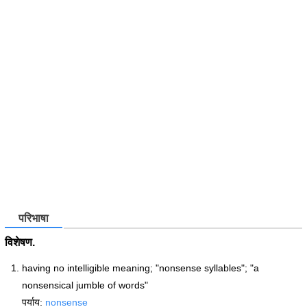
परिभाषा
विशेषण.
having no intelligible meaning; "nonsense syllables"; "a
nonsensical jumble of words"
पर्याय:
nonsense