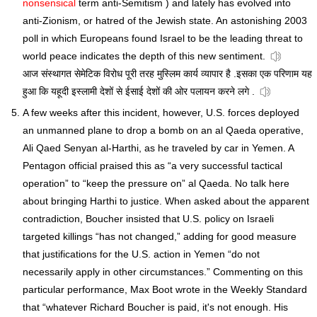
nonsensical
term anti-Semitism ) and lately has evolved into
anti-Zionism, or hatred of the Jewish state. An astonishing 2003
poll in which Europeans found Israel to be the leading threat to
world peace indicates the depth of this new sentiment.
आज संस्थागत सेमेटिक विरोध पूरी तरह मुस्लिम कार्य व्यापार है .इसका एक परिणाम यह
हुआ कि यहूदी इस्लामी देशों से ईसाई देशों की ओर पलायन करने लगे .
A few weeks after this incident, however, U.S. forces deployed
an unmanned plane to drop a bomb on an al Qaeda operative,
Ali Qaed Senyan al-Harthi, as he traveled by car in Yemen. A
Pentagon official praised this as “a very successful tactical
operation” to “keep the pressure on” al Qaeda. No talk here
about bringing Harthi to justice. When asked about the apparent
contradiction, Boucher insisted that U.S. policy on Israeli
targeted killings “has not changed,” adding for good measure
that justifications for the U.S. action in Yemen “do not
necessarily apply in other circumstances.” Commenting on this
particular performance, Max Boot wrote in the Weekly Standard
that “whatever Richard Boucher is paid, it's not enough. His