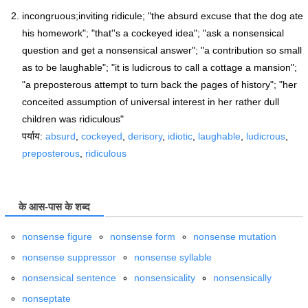
incongruous;inviting ridicule; "the absurd excuse that the dog ate
his homework"; "that''s a cockeyed idea"; "ask a nonsensical
question and get a nonsensical answer"; "a contribution so small
as to be laughable"; "it is ludicrous to call a cottage a mansion";
"a preposterous attempt to turn back the pages of history"; "her
conceited assumption of universal interest in her rather dull
children was ridiculous"
पर्याय:
absurd
,
cockeyed
,
derisory
,
idiotic
,
laughable
,
ludicrous
,
preposterous
,
ridiculous
के आस-पास के शब्द
nonsense figure
nonsense form
nonsense mutation
nonsense suppressor
nonsense syllable
nonsensical sentence
nonsensicality
nonsensically
nonseptate