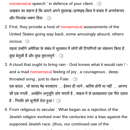
nonsensical
speech ' in defence of your client .
अखबार का कहना है कि आपने अपने मुवकऋ-ऊण्श्छ्ष्-किल मे बचाव में अनार्पशनाप
और निरर्थक भाषण दिया .
First, they provide a host of
nonsensical
assessments of the
United States going way back, some amusingly absurd, others
vicious.
पहला उन्होंने अमेरिका के संबंध में भूतकाल में लोगों की टिप्पणियों का संकलन किया है .
कुछ बेतुकी हैं और कुछ दुष्टतापूर्ण .
A cloud that ought to bring rain - God knows what it would rain ! -
and a mad
nonsensical
feeling of joy , a courageous , deep-
throated song , just to dare Fate .
एक बादल , जो शायद मेह बरसाएगा … ईश्वर ही जाने , बारिश होगी या नहीं … आनन्द
की एक पगली , अर्थहीन अनुभूति ज़ोर मारती है , साहस में से छलछलाता एक गीत उठता
है - नियति को चुनौती देता हुआ !
From religious to secular : What began as a rejection of the
Jewish religion evolved over the centuries into a bias against the
supposed Jewish race, (thus, our continued use of the