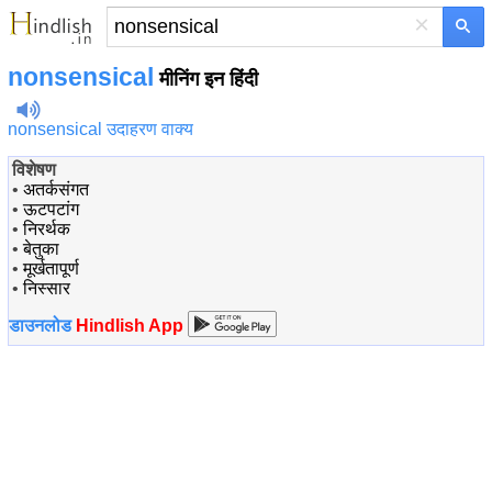
×
nonsensical
मीनिंग इन हिंदी
nonsensical उदाहरण वाक्य
विशेषण
•
अतर्कसंगत
•
ऊटपटांग
•
निरर्थक
•
बेतुका
•
मूर्खतापूर्ण
•
निस्सार
डाउनलोड
Hindlish App