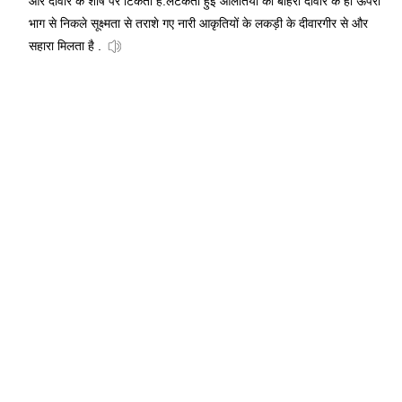
और दीवार के शीर्ष पर टिकती है.लटकती हुई ओलतियों को बाहरी दीवार के ही ऊपरी
भाग से निकले सूक्ष्मता से तराशे गए नारी आकृतियों के लकड़ी के दीवारगीर से और
सहारा मिलता है .