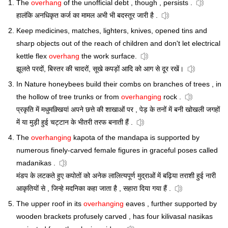
The
overhang
of the unofficial debt , though , persists .
हालंकि अनधिकृत कर्ज का मामल अभी भी बदस्तूर जारी है .
Keep medicines, matches, lighters, knives, opened tins and
sharp objects out of the reach of children and don't let electrical
kettle flex
overhang
the work surface.
झूलते परदों, बिस्तर की चादरों, सूखे कपड़ों आदि को आग से दूर रखें।
In Nature honeybees build their combs on branches of trees , in
the hollow of tree trunks or from
overhanging
rock .
प्रकृति में मधुमक़्खियां अपने छत्ते की शाखाओं पर , पेड़ के तनों में बनी खोखली जगहों
में या मुड़ी हुई चट्टान के भीतरी तरफ बनाती हैं .
The
overhanging
kapota of the mandapa is supported by
numerous finely-carved female figures in graceful poses called
madanikas .
मंडप के लटकते हुए कपोतों को अनेक लालित्यपूर्ण मुद्राओं में बढ़िया तराशी हुई नारी
आकृतियों से , जिन्हे मदनिका कहा जाता है , सहारा दिया गया हैं .
The upper roof in its
overhanging
eaves , further supported by
wooden brackets profusely carved , has four kilivasal nasikas