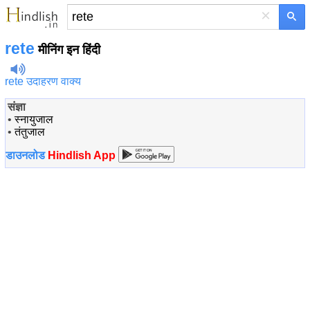
×
rete
मीनिंग इन हिंदी
rete उदाहरण वाक्य
संज्ञा
•
स्नायुजाल
•
तंतुजाल
डाउनलोड
Hindlish App