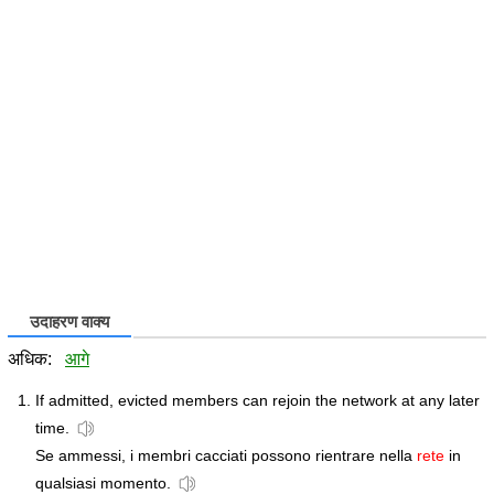
उदाहरण वाक्य
अधिक:
आगे
If admitted, evicted members can rejoin the network at any later
time.
Se ammessi, i membri cacciati possono rientrare nella
rete
in
qualsiasi momento.