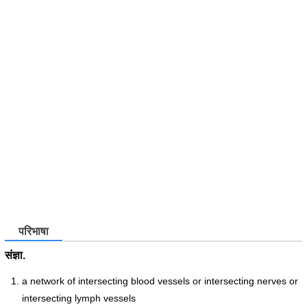
परिभाषा
संज्ञा.
a network of intersecting blood vessels or intersecting nerves or
intersecting lymph vessels