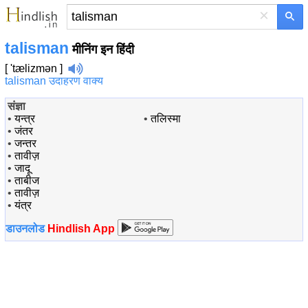
×
talisman
मीनिंग इन हिंदी
[ 'tælizmən ]
talisman उदाहरण वाक्य
संज्ञा
•
यन्त्र
•
तलिस्मा
•
जंतर
•
जन्तर
•
तावीज़
•
जादू
•
ताबीज
•
तावीज़
•
यंत्र
डाउनलोड
Hindlish App