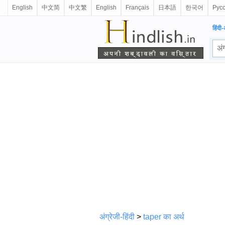
English
中文简
中文繁
English
Français
日本語
한국어
Рус
हिंदी-
अंग्रेजी-हिंदी
>
taper का अर्थ