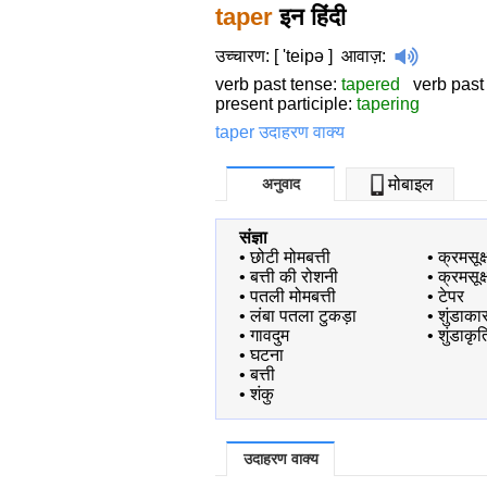
taper
इन हिंदी
उच्चारण: [ 'teipə ]
आवाज़
:
verb past tense:
tapered
verb past 
present participle:
tapering
taper उदाहरण वाक्य
अनुवाद
मोबाइल
संज्ञा
•
छोटी मोमबत्ती
•
क्रमसूक्
•
बत्ती की रोशनी
•
क्रमसूक्
•
पतली मोमबत्ती
•
टेपर
•
लंबा पतला टुकड़ा
•
शुंडाका
•
गावदुम
•
शुंडाकृत
•
घटना
•
बत्ती
•
शंकु
उदाहरण वाक्य