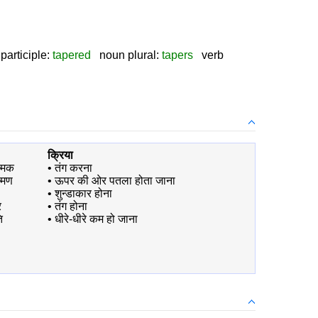
participle:
tapered
noun plural:
tapers
verb
क्रिया
ष्मक
•
तंग करना
ष्मण
•
ऊपर की ओर पतला होता जाना
•
शुन्डाकार होना
र
•
तंग होना
ि
•
धीरे-धीरे कम हो जाना