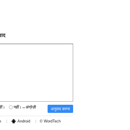
वाद
हीं।
नहीं।→अंग्रेज़ी
e
Android
© WordTech