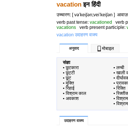
vacation
इन हिंदी
उच्चारण: [ və'keiʃən;vei'keiʃən ]
आवाज़
verb past tense:
vacationed
verb pa
vacations
verb present participle:
vacation उदाहरण वाक्य
अनुवाद
मोबाइल
संज्ञा
•
छुटकारा
•
लम्बी
•
छुट्टी
•
खाली 
•
छूट
•
दीर्घा
•
मुक्ति
•
प्रावक
•
रिहाई
•
रिक्ति
•
विश्राम काल
•
रिक्ती
•
अवकाश
•
विश्रा
•
विश्रा
उदाहरण वाक्य