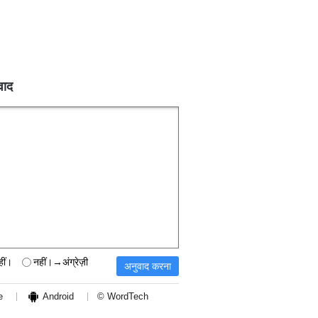
वाद
हीं।
नहीं।→अंग्रेज़ी
e
Android
© WordTech