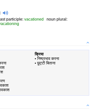
:
st participle:
vacationed
noun plural:
vacationing
क्रिया
•
निष्प्रभाव करना
करना
•
छुट्टी बिताना
वकाश
ाश
करण
मवकाश
मावकाश