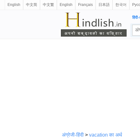
English
中文简
中文繁
English
Français
日本語
한국어
Рус
हिंदी-
अंग्रेजी-हिंदी
>
vacation का अर्थ