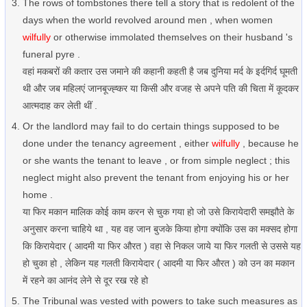
The rows of tombstones there tell a story that is redolent of the
days when the world revolved around men , when women
wilfully
or otherwise immolated themselves on their husband 's
funeral pyre .
वहां मकबरों की कतार उस जमाने की कहानी कहती है जब दुनिया मर्द के इर्दगिर्द घूमती
थी और जब महिलएं जानबूज्ह्कर या किसी और वजह से अपने पति की चिता में कूदकर
आत्मदाह कर लेती थीं .
Or the landlord may fail to do certain things supposed to be
done under the tenancy agreement , either
wilfully
, because he
or she wants the tenant to leave , or from simple neglect ; this
neglect might also prevent the tenant from enjoying his or her
home .
या फिर मकान मालिक कोई काम करन से चुक गया हो जो उसे किरायेदारी समझौते के
अनुसार करना चाहिये था , यह वह जान बुजके किया होगा क्योंकि उस का मक्सद होगा
कि किरायेदार ( आदमी या फिर औरत ) वहा से निकल जाये या फिर गलती से उससे यह
हो चुका हो , लेकिन यह गलती किरायेदार ( आदमी या फिर औरत ) को उन का मकान
में रहने का आनंद लेने से दूर रख रहे हो
The Tribunal was vested with powers to take such measures as