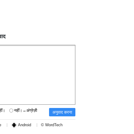
वाद
हीं।
नहीं।→अंग्रेज़ी
e
Android
© WordTech