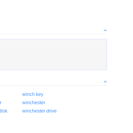
winch key
r
winchester
disk
winchester drive