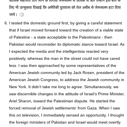
आर्थिक सहायता दिये जाने के विरोधी जेरूसलम से अधिक थे और उन्होंने इस बात के
लिए भी उत्सुकता दिखाई कि अमेरिकी दूतावास को तेल अबीब से जेरूसलम हटा दिया
जाये।
I tested the domestic ground first, by giving a careful statement
that if Israel moved forward toward the creation of a viable state
of Palestine - a state acceptable to the Palestinians - then
Pakistan would reconsider its diplomatic stance toward Israel. As
I expected the media and the intelligentsia reacted very
positively, whereas the man in the street could not have cared
less. I was then approached by some representatives of the
American Jewish community led by Jack Rosen, president of the
American Jewish Congress, to address the Jewish community in
New York. It didn't take me long to agree. Simultaneously, we
saw discernible changes in the attitude of Israel's Prime Minister,
Ariel Sharon, toward the Palestinian dispute. He started the
forced removal of Jewish settlements' from Gaza. When I saw
this on television, I immediately sensed an opportunity. I thought
the foreign ministers of Pakistan and Israel would meet overtly.