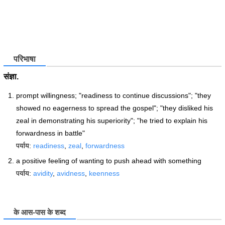
परिभाषा
संज्ञा.
prompt willingness; "readiness to continue discussions"; "they
showed no eagerness to spread the gospel"; "they disliked his
zeal in demonstrating his superiority"; "he tried to explain his
forwardness in battle"
पर्याय:
readiness
,
zeal
,
forwardness
a positive feeling of wanting to push ahead with something
पर्याय:
avidity
,
avidness
,
keenness
के आस-पास के शब्द