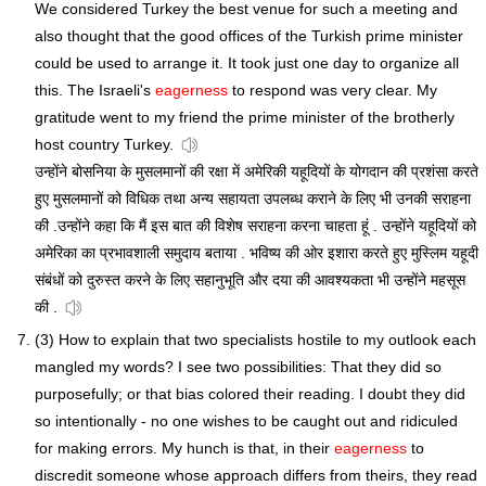
We considered Turkey the best venue for such a meeting and
also thought that the good offices of the Turkish prime minister
could be used to arrange it. It took just one day to organize all
this. The Israeli's
eagerness
to respond was very clear. My
gratitude went to my friend the prime minister of the brotherly
host country Turkey.
उन्होंने बोसनिया के मुसलमानों की रक्षा में अमेरिकी यहूदियों के योगदान की प्रशंसा करते
हुए मुसलमानों को विधिक तथा अन्य सहायता उपलब्ध कराने के लिए भी उनकी सराहना
की .उन्होंने कहा कि मैं इस बात की विशेष सराहना करना चाहता हूं . उन्होंने यहूदियों को
अमेरिका का प्रभावशाली समुदाय बताया . भविष्य की ओर इशारा करते हुए मुस्लिम यहूदी
संबंधों को दुरुस्त करने के लिए सहानुभूति और दया की आवश्यकता भी उन्होंने महसूस
की .
(3) How to explain that two specialists hostile to my outlook each
mangled my words? I see two possibilities: That they did so
purposefully; or that bias colored their reading. I doubt they did
so intentionally - no one wishes to be caught out and ridiculed
for making errors. My hunch is that, in their
eagerness
to
discredit someone whose approach differs from theirs, they read