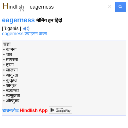
×
eagerness
मीनिंग इन हिंदी
[ 'i:gənis ]
eagerness उदाहरण वाक्य
संज्ञा
•
कामना
•
चाव
•
तत्परता
•
तृष्णा
•
लालसा
•
आतुरता
•
कुतूहल
•
आग्रह
•
उत्कण्ठा
•
उत्सुकता
•
औत्सुक्य
डाउनलोड
Hindlish App