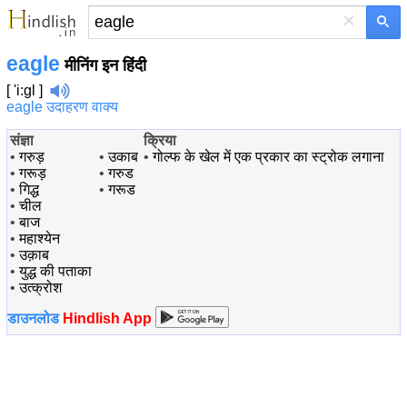
×
eagle
मीनिंग इन हिंदी
[ 'i:gl ]
eagle उदाहरण वाक्य
संज्ञा
क्रिया
•
गरुड़
•
उकाब
•
गोल्फ के खेल में एक प्रकार का स्ट्रोक लगाना
•
गरूड़
•
गरुड
•
गिद्ध
•
गरूड
•
चील
•
बाज
•
महाश्येन
•
उक़ाब
•
युद्ध की पताका
•
उत्क्रोश
डाउनलोड
Hindlish App