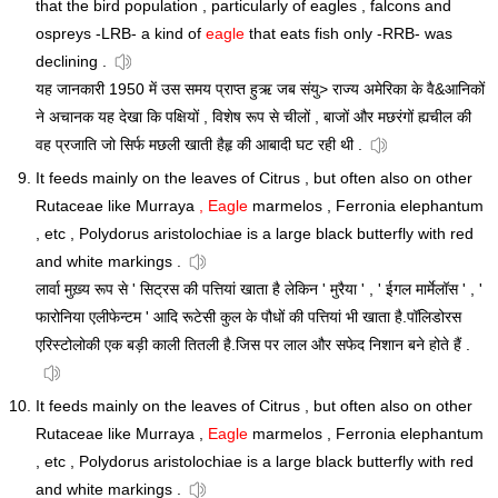
that the bird population , particularly of eagles , falcons and
ospreys -LRB- a kind of
eagle
that eats fish only -RRB- was
declining .
यह जानकारी 1950 में उस समय प्राप्त हुऋ जब संयु> राज्य अमेरिका के वै&आनिकों
ने अचानक यह देखा कि पक्षियों , विशेष रूप से चीलों , बाजों और मछरंगों ह्यचील की
वह प्रजाति जो सिर्फ मछली खाती हैहृ की आबादी घट रही थी .
It feeds mainly on the leaves of Citrus , but often also on other
Rutaceae like Murraya
, Eagle
marmelos , Ferronia elephantum
, etc , Polydorus aristolochiae is a large black butterfly with red
and white markings .
लार्वा मुख़्य रूप से ' सिट्रस की पत्तियां खाता है लेकिन ' मुरैया ' , ' ईगल मार्मेलॉस ' , '
फारोनिया एलीफेन्टम ' आदि रूटेसी कुल के पौधों की पत्तियां भी खाता है.पॉलिडोरस
एरिस्टोलोकी एक बड़ी काली तितली है.जिस पर लाल और सफेद निशान बने होते हैं .
It feeds mainly on the leaves of Citrus , but often also on other
Rutaceae like Murraya ,
Eagle
marmelos , Ferronia elephantum
, etc , Polydorus aristolochiae is a large black butterfly with red
and white markings .