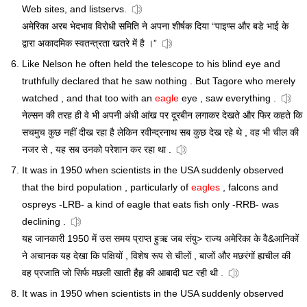
Web sites, and listservs.
अमेरिका अरब भेदभाव विरोधी समिति ने अपना शीर्षक दिया “पाइप्स और बडे भाई के
द्वारा अकादमिक स्वतन्त्रता खतरे में है ।”
Like Nelson he often held the telescope to his blind eye and
truthfully declared that he saw nothing . But Tagore who merely
watched , and that too with an
eagle
eye , saw everything .
नेल्सन की तरह ही वे भी अपनी अंधी आंख पर दूरबीन लगाकर देखते और फिर कहते कि
सचमुच कुछ नहीं दीख रहा है लेकिन रवीन्द्रनाथ सब कुछ देख रहे थे , वह भी चील की
नजर से , यह सब उनको परेशान कर रहा था .
It was in 1950 when scientists in the USA suddenly observed
that the bird population , particularly of
eagles
, falcons and
ospreys -LRB- a kind of eagle that eats fish only -RRB- was
declining .
यह जानकारी 1950 में उस समय प्राप्त हुऋ जब संयु> राज्य अमेरिका के वै&आनिकों
ने अचानक यह देखा कि पक्षियों , विशेष रूप से चीलों , बाजों और मछरंगों ह्यचील की
वह प्रजाति जो सिर्फ मछली खाती हैहृ की आबादी घट रही थी .
It was in 1950 when scientists in the USA suddenly observed