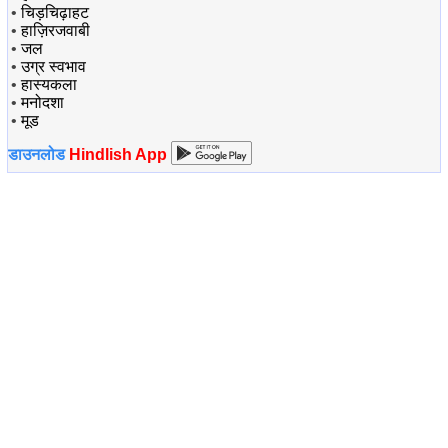
•
चिड़चिढ़ाहट
•
हाज़िरजवाबी
•
जल
•
उग्र स्वभाव
•
हास्यकला
•
मनोदशा
•
मूड
डाउनलोड
Hindlish App