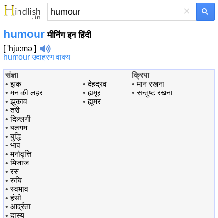
×
humour
मीनिंग इन हिंदी
[ 'hju:mə ]
humour उदाहरण वाक्य
संज्ञा
क्रिया
•
झक
•
देहद्रव
•
मान रखना
•
मन की लहर
•
ह्यमूर
•
सन्तुष्ट रखना
•
झुकाव
•
ह्यूमर
•
तरी
•
दिल्लगी
•
बलगम
•
बुद्धि
•
भाव
•
मनोवृत्ति
•
मिजाज
•
रस
•
रुचि
•
स्वभाव
•
हंसी
•
आर्द्रता
•
हास्य