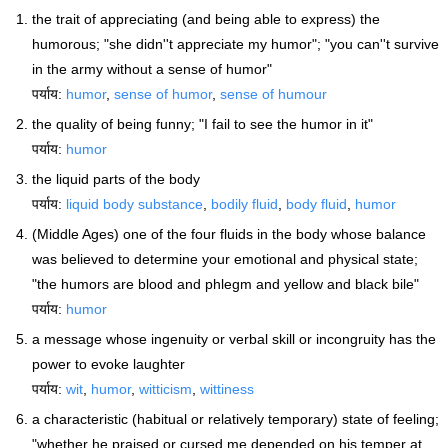
the trait of appreciating (and being able to express) the
humorous; "she didn''t appreciate my humor"; "you can''t survive
in the army without a sense of humor"
पर्याय:
humor
,
sense of humor
,
sense of humour
the quality of being funny; "I fail to see the humor in it"
पर्याय:
humor
the liquid parts of the body
पर्याय:
liquid body substance
,
bodily fluid
,
body fluid
,
humor
(Middle Ages) one of the four fluids in the body whose balance
was believed to determine your emotional and physical state;
"the humors are blood and phlegm and yellow and black bile"
पर्याय:
humor
a message whose ingenuity or verbal skill or incongruity has the
power to evoke laughter
पर्याय:
wit
,
humor
,
witticism
,
wittiness
a characteristic (habitual or relatively temporary) state of feeling;
"whether he praised or cursed me depended on his temper at