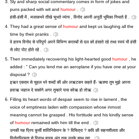
Sly and sharp social commentary comes in form of jokes and
puns packed with wit and
humour
.
हंसी-हंसी में , मजाकभरे तीखे चुभते व्यंग़्य , विनोद अपनी अनूठी भूमिका निभाते है .
They had a great sense of
humour
and kept us laughing all the
time by their pranks .
वे हास्य विनोद से परिपूर्ण अपने विभिन्न करतबों से दल को हंसाते रहे तथा स्वयं भी हंसी
से लोट पोट होते रहे .
Then immediately recovering his light-hearted good
humour
, he
added : ” Can you lend me an aeroplane if you have one at your
disposal ?
इऋर एकदम से चुहल भरे शब्दों की ओर लऋटकर कहते हैं- ऋक्या तुम मुझे अपना
हवाऋ जहाज दे सकोगे अगर तुम्हारे पास कोऋ हो तोऋ
Filling its heart words of despair seem to rise in lament , the
voice of emptiness laden with compassion whose inmost
meaning cannot be grasped . His fortitude and his kindly sense
of
humour
remained with him till the end .
उनकी यह प्रिय कुर्सी शांतिनिकेतन के ? विचित्रा ? कवि की सहनशीलता और
विनोदप्रियता से स्निग्ध हास्य अंत तक उनके साथ रहा .