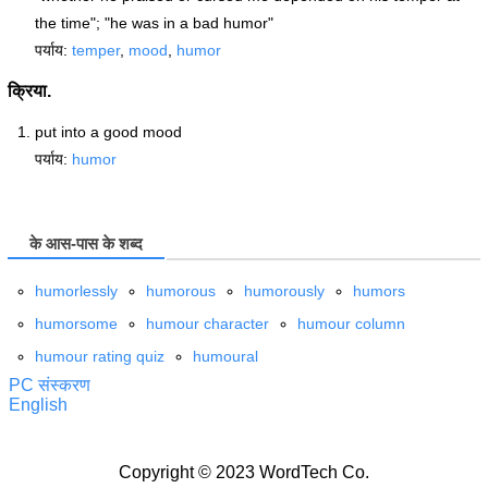
the time"; "he was in a bad humor"
पर्याय:
temper
,
mood
,
humor
क्रिया.
put into a good mood
पर्याय:
humor
के आस-पास के शब्द
humorlessly
humorous
humorously
humors
humorsome
humour character
humour column
humour rating quiz
humoural
PC संस्करण
English
Copyright © 2023 WordTech Co.