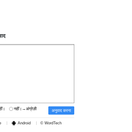
वाद
हीं।
नहीं।→अंग्रेज़ी
e
Android
© WordTech