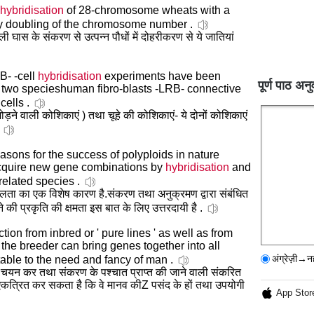
hybridisation
of 28-chromosome wheats with a
 by doubling of the chromosome number .
गली घास के संकरण से उत्पन्न पौधों में दोहरीकरण से ये जातियां
B- -cell
hybridisation
experiments have been
पूर्ण पाठ अनु
m two specieshuman fibro-blasts -LRB- connective
ells .
ोड़ने वाली कोशिकाएं ) तथा चूहे की कोशिकाएं- ये दोनों कोशिकाएं
easons for the success of polyploids in nature
o acquire new gene combinations by
hybridisation
and
 related species .
फलता का एक विशेष कारण है.संकरण तथा अनुक्रमण द्वारा संबंधित
ने की प्रकृति की क्षमता इस बात के लिए उत्तरदायी है .
ection from inbred or ' pure lines ' as well as from
 the breeder can bring genes together into all
अंग्रेज़ी→न
able to the need and fancy of man .
वंश से चयन कर तथा संकरण के पश्चात प्राप्त की जाने वाली संकरित
एकत्रित कर सकता है कि वे मानव कीZ पसंद के हों तथा उपयोगी
App Stor