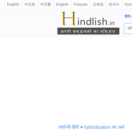
English
中文简
中文繁
English
Français
日本語
한국어
Рус
हिंदी-
अंग्रेजी-हिंदी
>
hybridisation का अर्थ