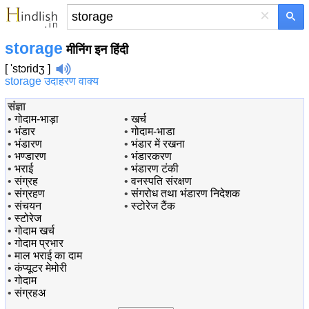
×
storage
मीनिंग इन हिंदी
[ 'stɔridʒ ]
storage उदाहरण वाक्य
संज्ञा
•
गोदाम-भाड़ा
•
खर्च
•
भंडार
•
गोदाम-भाडा
•
भंडारण
•
भंडार में रखना
•
भण्डारण
•
भंडारकरण
•
भराई
•
भंडारण टंकी
•
संग्रह
•
वनस्पति संरक्षण
•
संग्रहण
•
संगरोध तथा भंडारण निदेशक
•
संचयन
•
स्टोरेज टैंक
•
स्टोरेज
•
गोदाम खर्च
•
गोदाम प्रभार
•
माल भराई का दाम
•
कंप्यूटर मेमोरी
•
गोदाम
•
संग्रहअ