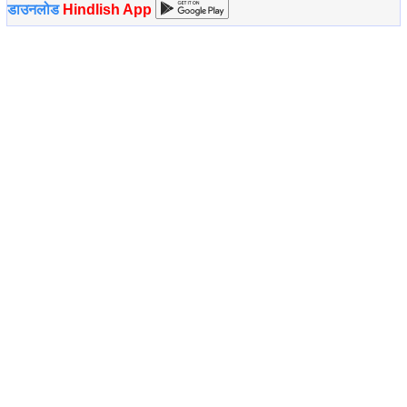
डाउनलोड
Hindlish App