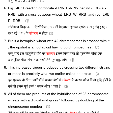
अनुपात 1 : 2 : 1 होगा .
Fig . 46 : Breeding of triticale -LRB- T -RRB- begind -LRB- a -
RRB- with a cross between wheat -LRB- W -RRB- and rye -LRB-
R -RRB- .
संयोगवश चित्र 46 : ट्रिटिकेल ( ठ् ) की पैदावार : इसका प्रारंभ ( अ ) गेहू ( थ् )
तथा रई ( ष् ) के
संकरण
से होता
But if a hexaploid wheat with 42 chromosomes is crossed with it
, the upshot is an octaploid having 56 chromosomes .
परंतु यदि इस षट्गुणित पौधे का
संकरण
इससे किया गया तो प्रजनित पौधा एक
अष्टगुणित पौधा होगा तथा इसमें 56 गुणसूत्र होंगे .
This increased vigour produced by crossing two different strains
or races is precisely what we earlier called heterosis .
इस प्रकार दो भिन्न जातियों में अथवा वंशों में
संकरण
के कारण ओज में जो वृद्धि होती है
उसे ही इससे पूर्व हमने ' संकर ओज ' कहा है .
All of them are products of the hybridisation of 28-chromosome
wheats with a diploid wild grass ” followed by doubling of the
chromosome number .
28 गुणसूत्री गेहूं तथा एक द्विगुणित जंगली घास के
संकरण
से उत्पन्न पौधों में